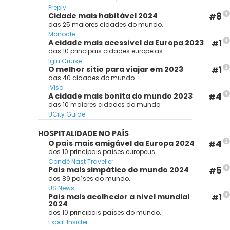
Preply
8
Cidade mais habitável 2024
#
das 25 maiores cidades do mundo.
Monocle
1
A cidade mais acessível da Europa 2023
#
das 10 principais cidades europeias.
Iglu Cruise
1
O melhor sítio para viajar em 2023
#
das 40 cidades do mundo.
iVisa
4
A cidade mais bonita do mundo 2023
#
das 10 maiores cidades do mundo.
UCity Guide
HOSPITALIDADE NO PAÍS
4
O país mais amigável da Europa 2024
#
dos 10 principais países europeus.
Condé Nast Traveller
5
País mais simpático do mundo 2024
#
dos 89 países do mundo.
US News
1
País mais acolhedor a nível mundial
#
2024
dos 10 principais países do mundo.
Expat Insider